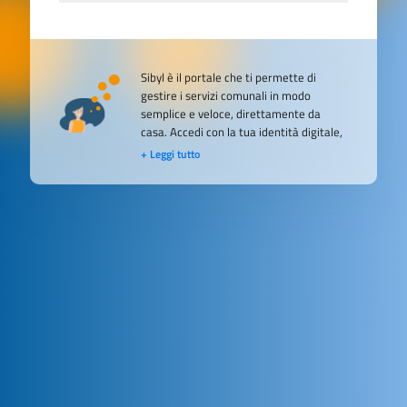
Sibyl è il portale che ti permette di
gestire i servizi comunali in modo
semplice e veloce, direttamente da
casa. Accedi con la tua identità digitale,
Sibyl ti guiderà passo dopo passo per
+ Leggi tutto
completare le tue richieste in modo
efficiente e senza stress. Scopri ora
tutto ciò che il portale ha da offrirti e
semplifica la tua vita.